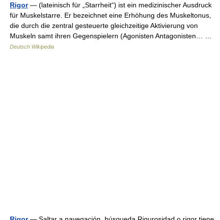
Rigor
— (lateinisch für „Starrheit“) ist ein medizinischer Ausdruck
für Muskelstarre. Er bezeichnet eine Erhöhung des Muskeltonus,
die durch die zentral gesteuerte gleichzeitige Aktivierung von
Muskeln samt ihren Gegenspielern (Agonisten Antagonisten… …
Deutsch Wikipedia
Rigor
— Saltar a navegación, búsqueda Rigurosidad o rigor tiene