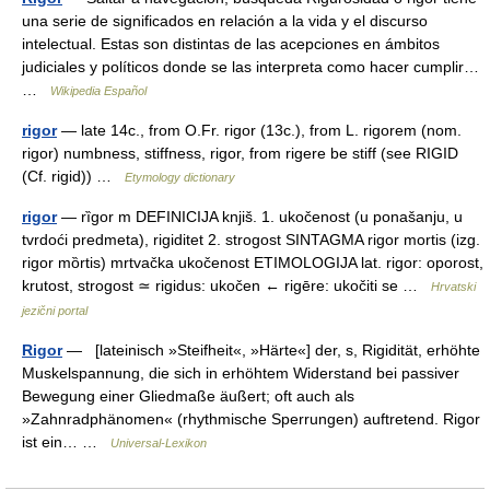
una serie de significados en relación a la vida y el discurso
intelectual. Estas son distintas de las acepciones en ámbitos
judiciales y políticos donde se las interpreta como hacer cumplir…
…
Wikipedia Español
rigor
— late 14c., from O.Fr. rigor (13c.), from L. rigorem (nom.
rigor) numbness, stiffness, rigor, from rigere be stiff (see RIGID
(Cf. rigid)) …
Etymology dictionary
rigor
— rȉgor m DEFINICIJA knjiš. 1. ukočenost (u ponašanju, u
tvrdoći predmeta), rigiditet 2. strogost SINTAGMA rigor mortis (izg.
rigor mȍrtis) mrtvačka ukočenost ETIMOLOGIJA lat. rigor: oporost,
krutost, strogost ≃ rigidus: ukočen ← rigēre: ukočiti se …
Hrvatski
jezični portal
Rigor
— [lateinisch »Steifheit«, »Härte«] der, s, Rigidität, erhöhte
Muskelspannung, die sich in erhöhtem Widerstand bei passiver
Bewegung einer Gliedmaße äußert; oft auch als
»Zahnradphänomen« (rhythmische Sperrungen) auftretend. Rigor
ist ein… …
Universal-Lexikon