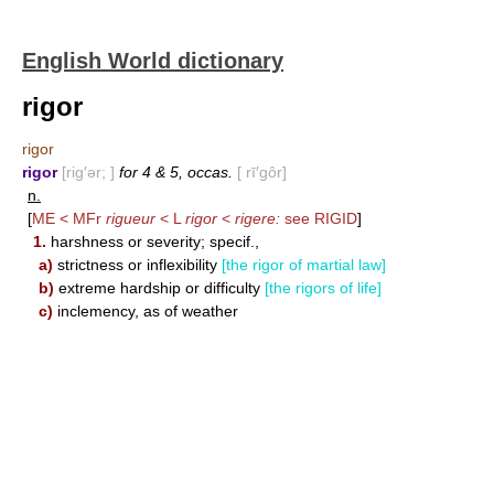
English World dictionary
rigor
rigor
rigor
[rig′ər; ]
for 4 & 5, occas.
[ rī′gôr]
n.
[
ME < MFr
rigueur
< L
rigor
<
rigere:
see
RIGID
]
1.
harshness or severity; specif.,
a)
strictness or inflexibility
[the rigor of martial law]
b)
extreme hardship or difficulty
[the rigors of life]
c)
inclemency, as of weather