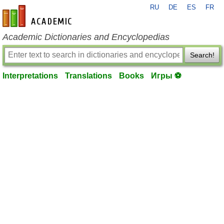
RU
DE
ES
FR
en-academic.com
Academic Dictionaries and Encyclopedias
Search!
Interpretations
Translations
Books
Игры ⚽