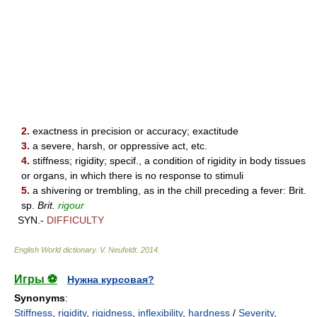
2.
exactness in precision or accuracy; exactitude
3.
a severe, harsh, or oppressive act, etc.
4.
stiffness; rigidity; specif., a condition of rigidity in body tissues
or organs, in which there is no response to stimuli
5.
a shivering or trembling, as in the chill preceding a fever: Brit.
sp.
Brit.
rigour
SYN.-
DIFFICULTY
English World dictionary
.
V. Neufeldt
.
2014
.
Игры ⚽
Нужна курсовая?
Synonyms
:
Stiffness
,
rigidity
,
rigidness
,
inflexibility
,
hardness
/
Severity
,