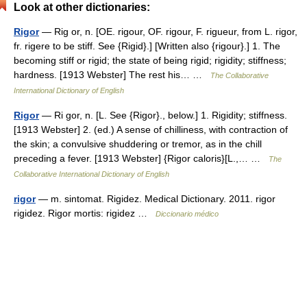
Look at other dictionaries:
Rigor
— Rig or, n. [OE. rigour, OF. rigour, F. rigueur, from L. rigor,
fr. rigere to be stiff. See {Rigid}.] [Written also {rigour}.] 1. The
becoming stiff or rigid; the state of being rigid; rigidity; stiffness;
hardness. [1913 Webster] The rest his… …
The Collaborative
International Dictionary of English
Rigor
— Ri gor, n. [L. See {Rigor}., below.] 1. Rigidity; stiffness.
[1913 Webster] 2. (ed.) A sense of chilliness, with contraction of
the skin; a convulsive shuddering or tremor, as in the chill
preceding a fever. [1913 Webster] {Rigor caloris}[L.,… …
The
Collaborative International Dictionary of English
rigor
— m. sintomat. Rigidez. Medical Dictionary. 2011. rigor
rigidez. Rigor mortis: rigidez …
Diccionario médico